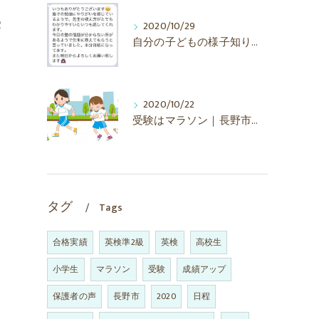
受
2020/10/29
自分の子どもの様子知りたいですよね！｜長野市の学習塾・きぼう塾
2020/10/22
受験はマラソン｜長野市の学習塾・きぼう塾
タグ
Tags
合格実績
英検準2級
英検
高校生
小学生
マラソン
受験
成績アップ
保護者の声
長野市
2020
日程