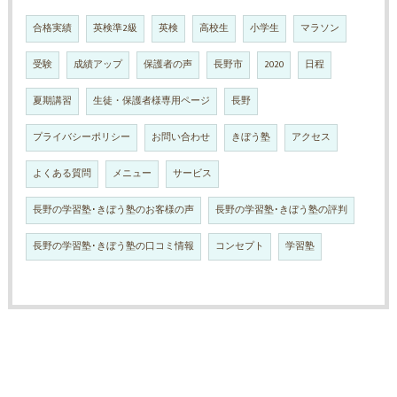
合格実績
英検準2級
英検
高校生
小学生
マラソン
受験
成績アップ
保護者の声
長野市
2020
日程
夏期講習
生徒・保護者様専用ページ
長野
プライバシーポリシー
お問い合わせ
きぼう塾
アクセス
よくある質問
メニュー
サービス
長野の学習塾･きぼう塾のお客様の声
長野の学習塾･きぼう塾の評判
長野の学習塾･きぼう塾の口コミ情報
コンセプト
学習塾